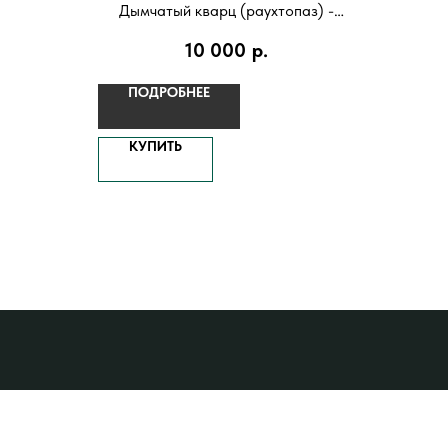
Дымчатый кварц (раухтопаз) -
камень спокойствия. Дарует
10 000
р.
владельцу силу с легкостью
проходить любые испытания Пути.
ПОДРОБНЕЕ
КУПИТЬ