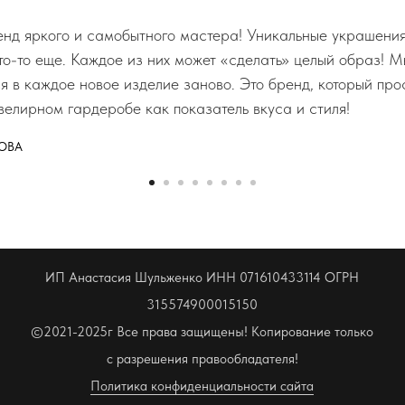
д яркого и самобытного мастера! Уникальные украшения,
что-то еще. Каждое из них может «сделать» целый образ! М
ся в каждое новое изделие заново. Это бренд, который пр
велирном гардеробе как показатель вкуса и стиля!
ОВА
ИП Анастасия Шульженко ИНН 071610433114 ОГРН
315574900015150
©2021-2025г Все права защищены! Копирование только
с разрешения правообладателя!
Политика конфиденциальности сайта