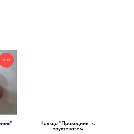
NEW
день"
Кольцо "Проводник" с
раухтопазом