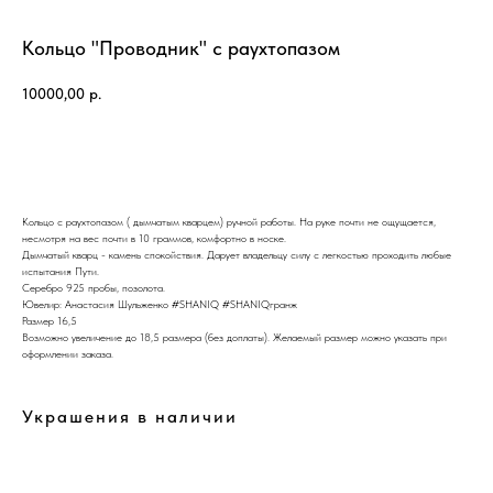
Кольцо "Проводник" с раухтопазом
10000,00
р.
КУПИТЬ
Кольцо с раухтопазом ( дымчатым кварцем) ручной работы. На руке почти не ощущается,
несмотря на вес почти в 10 граммов, комфортно в носке.
Дымчатый кварц - камень спокойствия. Дарует владельцу силу с легкостью проходить любые
испытания Пути.
Серебро 925 пробы, позолота.
Ювелир: Анастасия Шульженко #SHANIQ #SHANIQгранж
Размер 16,5
Возможно увеличение до 18,5 размера (без доплаты). Желаемый размер можно указать при
оформлении заказа.
Украшения в наличии