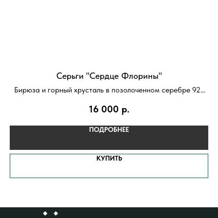
Серьги "Сердце Флорины"
Бирюза и горный хрусталь в позолоченном серебре 925
пробы
п
16 000
р.
ПОДРОБНЕЕ
КУПИТЬ