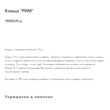
Кольцо "РИМ"
18000,00
р.
КУПИТЬ
Кольцо с натуральной бирюзой "Рим"
Кольцо "Рим" очень яркий акцент в образе - бирюза с гранатами и невозможно глаза с кольца
на что-то другое переместить, пока не наразглядываешься вдоволь, а потом опять глаза падают
на кольцо. Я их оттуда - а они туда! Сама вчера пробовала не смотреть, не получается!
Размер 16.5 ( увеличение размера без доплаты, желаемый размер можно указать в
комментариях к заказу)
Доставка по РФ и оригинальная упаковка из натуральной кожи в подарок покупателю
Украшения в наличии