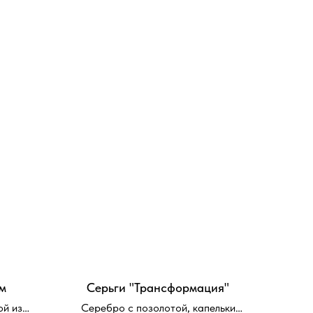
м
Серьги "Трансформация"
ой из
Серебро с позолотой, капельки