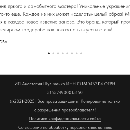
д яркого и самобытного мастера! Уникальные украшения,
что-то еще. Каждое из них может «сделать» целый образ! М
ся в каждое новое изделие заново. Это бренд, который пр
велирном гардеробе как показатель вкуса и стиля!
ОВА
ИП Анастасия Шульженко ИНН 071610433114 ОГРН
315574900015150
©2021-2025г Все права защищены! Копирование только
с разрешения правообладателя!
Политика конфиденциальности сайта
Соглашение на обработку персональных данных