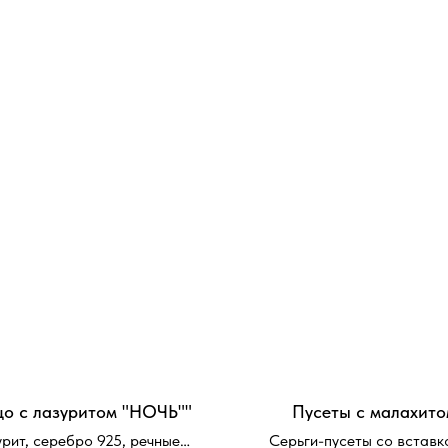
цо с лазуритом "НОЧЬ""
Пусеты с малахито
рит, серебро 925, речные
Серьги-пусеты со вставк