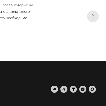
 после которых не
ы с Shaniq много
осто необходимо