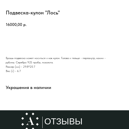
Подвеска-кулон "Лось"
16000,00
р.
КУПИТЬ
Брошь-подвеска может носиться и как кулон. Голова и тельце - перламутр, камни -
рубины. Серебро 925 пробы, позолота.
Размер (мм) - 29.8*20.7
Вес (г) - 6.7
Украшения в наличии
ОТЗЫВЫ