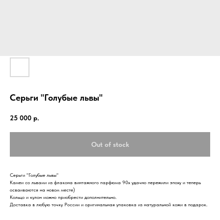
Серьги "Голубые львы"
25 000
р.
Out of stock
Серьги "Голубые львы"
Камеи со львами из флакона винтажного парфюма 90х удачно пережили эпоху и теперь
осваиваются на новом месте)
Кольцо и кулон можно приобрести дополнительно.
Доставка в любую точку России и оригинальная упаковка из натуральной кожи в подарок.