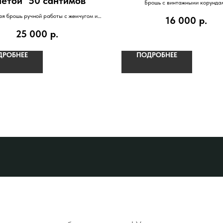
етой "50 сантимов"
Брошь с винтажными корунда
я брошь ручной работы с жемчугом и
16 000
р.
монетой
25 000
р.
ДРОБНЕЕ
ПОДРОБНЕЕ