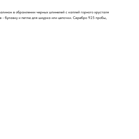
алином в обрамлении черных шпинелей с каплей горного хрусталя
е - булавку и петлю для шнурка или цепочки. Серебро 925 пробы,