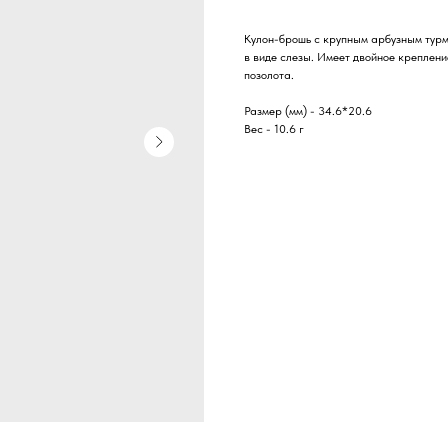
Кулон-брошь с крупным арбузным турм
в виде слезы. Имеет двойное креплени
позолота.
Размер (мм) - 34.6*20.6
Вес - 10.6 г