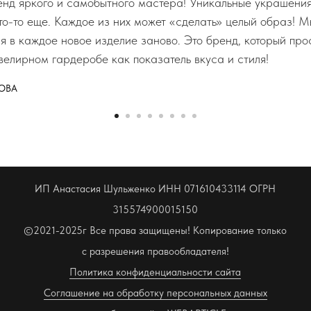
д яркого и самобытного мастера! Уникальные украшения,
что-то еще. Каждое из них может «сделать» целый образ! М
ся в каждое новое изделие заново. Это бренд, который пр
велирном гардеробе как показатель вкуса и стиля!
ОВА
ИП Анастасия Шульженко ИНН 071610433114 ОГРН
315574900015150
©2021-2025г Все права защищены! Копирование только
с разрешения правообладателя!
Политика конфиденциальности сайта
Соглашение на обработку персональных данных