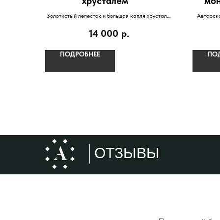
хрусталём""
мон
Золотистый лепесток и большая капля хрусталя.
Авторска
Красиво удлиняет пальцы. Воплощенная
14 000
р.
элегантность!
ПОДРОБНЕЕ
ПО
ОТЗЫВЫ