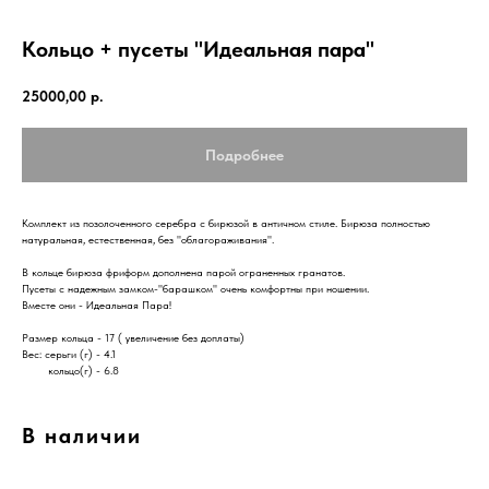
Кольцо + пусеты "Идеальная пара"
25000,00
р.
Подробнее
Комплект из позолоченного серебра с бирюзой в античном стиле. Бирюза полностью
натуральная, естественная, без "облагораживания".
В кольце бирюза фриформ дополнена парой ограненных гранатов.
Пусеты с надежным замком-"барашком" очень комфортны при ношении.
Вместе они - Идеальная Пара!
Размер кольца - 17 ( увеличение без доплаты)
Вес: серьги (г) - 4.1
кольцо(г) - 6.8
В наличии