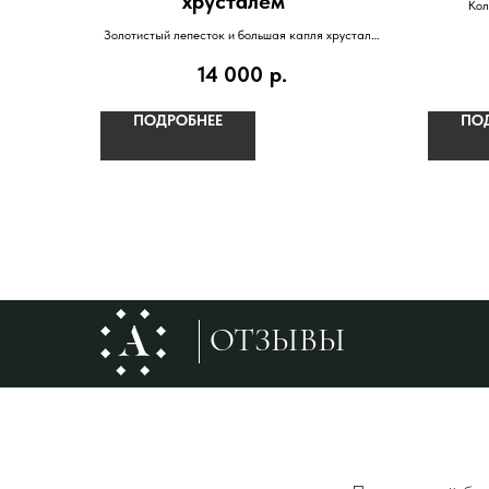
хрусталём""
Кол
Золотистый лепесток и большая капля хрусталя.
Красиво удлиняет пальцы. Воплощенная
14 000
р.
элегантность!
ПОДРОБНЕЕ
ПО
ОТЗЫВЫ