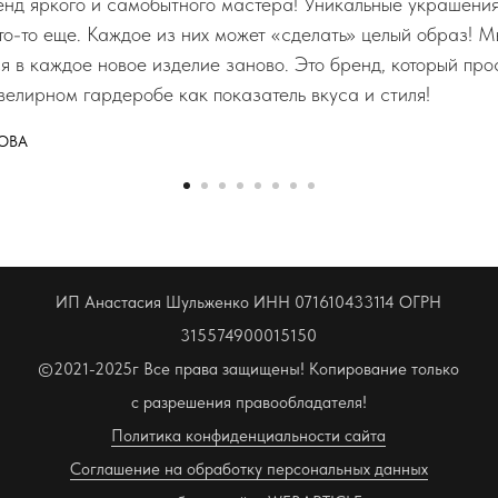
д яркого и самобытного мастера! Уникальные украшения,
что-то еще. Каждое из них может «сделать» целый образ! М
ся в каждое новое изделие заново. Это бренд, который пр
велирном гардеробе как показатель вкуса и стиля!
ОВА
ИП Анастасия Шульженко ИНН 071610433114 ОГРН
315574900015150
©2021-2025г Все права защищены! Копирование только
с разрешения правообладателя!
Политика конфиденциальности сайта
Соглашение на обработку персональных данных