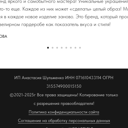
д яркого и самобытного мастера! Уникальные украшения,
что-то еще. Каждое из них может «сделать» целый образ! М
ся в каждое новое изделие заново. Это бренд, который пр
велирном гардеробе как показатель вкуса и стиля!
ОВА
ИП Анастасия Шульженко ИНН 071610433114 ОГРН
315574900015150
©2021-2025г Все права защищены! Копирование только
с разрешения правообладателя!
Политика конфиденциальности сайта
Соглашение на обработку персональных данных