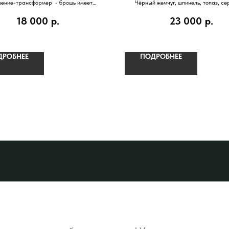
ение-трансформер - брошь имеет
Чёрный жемчуг, шпинель, топаз, се
е для цепочки или шнурка. Розовый и
позолотой
18 000
р.
23 000
р.
черный речной жемчуг.
ДРОБНЕЕ
ПОДРОБНЕЕ