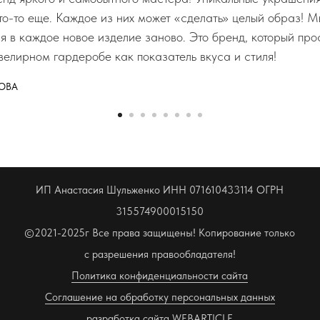
что-то еще. Каждое из них может «сделать» целый образ! М
ся в каждое новое изделие заново. Это бренд, который пр
велирном гардеробе как показатель вкуса и стиля!
ОВА
ИП Анастасия Шульженко ИНН 071610433114 ОГРН
315574900015150
©2021-2025г Все права защищены! Копирование только
с разрешения правообладателя!
Политика конфиденциальности сайта
Соглашение на обработку персональных данных
разработка сайта WEBARTICLE