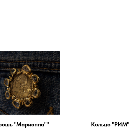
рошь "Марианна""
Кольцо "РИМ"