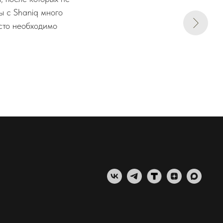
ы с Shaniq много
осто необходимо