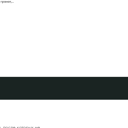
 гранат,
й
 после которых не