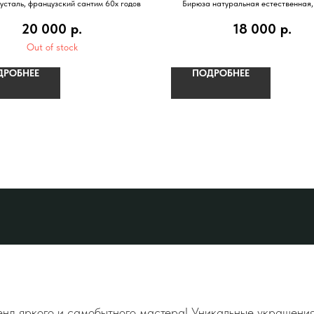
усталь, французский сантим 60х годов
Бирюза натуральная естественная,
топазы, серебро с позолото
20 000
р.
18 000
р.
Out of stock
ДРОБНЕЕ
ПОДРОБНЕЕ
д яркого и самобытного мастера! Уникальные украшения,