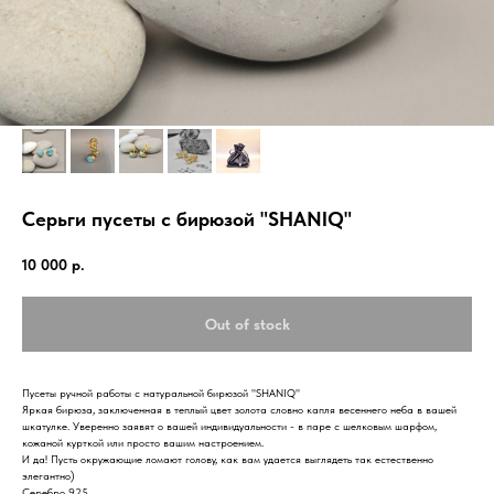
Серьги пусеты с бирюзой "SHANIQ"
10 000
р.
Out of stock
Пусеты ручной работы с натуральной бирюзой "SHANIQ"
Яркая бирюза, заключенная в теплый цвет золота словно капля весеннего неба в вашей
шкатулке. Уверенно заявят о вашей индивидуальности - в паре с шелковым шарфом,
кожаной курткой или просто вашим настроением.
И да! Пусть окружающие ломают голову, как вам удается выглядеть так естественно
элегантно)
Серебро 925