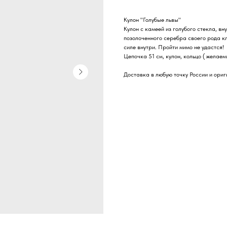
Кулон "Голубые львы"
Кулон с камеей из голубого стекла, в
позолоченного серебра своего рода кл
силе внутри. Пройти мимо не удастся!
Цепочка 51 см, кулон, кольцо ( желае
Доставка в любую точку России и ориг