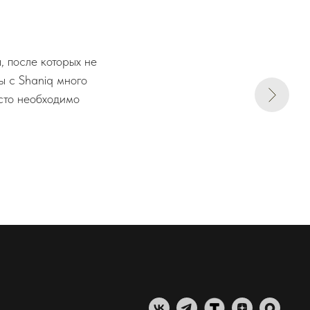
 после которых не
ы с Shaniq много
осто необходимо