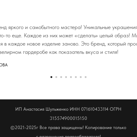
д яркого и самобытного мастера! Уникальные украшения,
что-то еще. Каждое из них может «сделать» целый образ! М
ся в каждое новое изделие заново. Это бренд, который пр
велирном гардеробе как показатель вкуса и стиля!
ОВА
ИП Анастасия Шульженко ИНН 071610433114 ОГРН
315574900015150
©2021-2025г Все права защищены! Копирование только
с разрешения правообладателя!