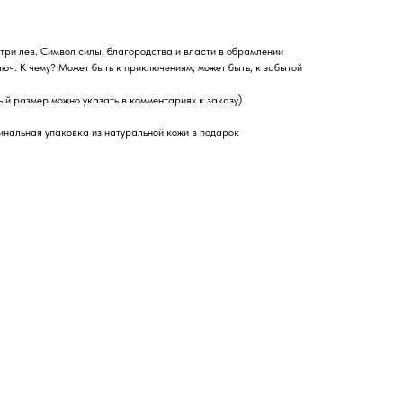
нутри лев. Символ силы, благородства и власти в обрамлении
юч. К чему? Может быть к приключениям, может быть, к забытой
мый размер можно указать в комментариях к заказу)
инальная упаковка из натуральной кожи в подарок