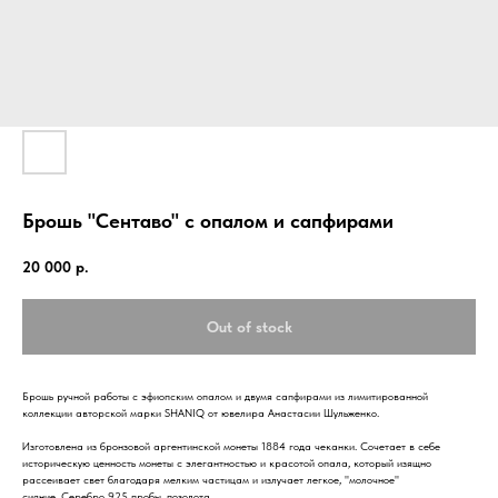
Брошь "Сентаво" с опалом и сапфирами
20 000
р.
Out of stock
Брошь ручной работы с эфиопским опалом и двумя сапфирами из лимитированной
коллекции авторской марки SHANIQ от ювелира Анастасии Шульженко.
Изготовлена из бронзовой аргентинской монеты 1884 года чеканки. Сочетает в себе
историческую ценность монеты с элегантностью и красотой опала, который изящно
рассеивает свет благодаря мелким частицам и излучает легкое, "молочное"
сияние. Серебро 925 пробы, позолота.