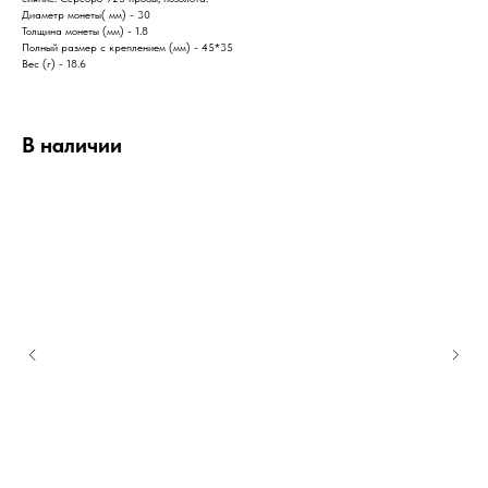
Диаметр монеты( мм) - 30
Толщина монеты (мм) - 1.8
Полный размер с креплением (мм) - 45*35
Вес (г) - 18.6
В наличии