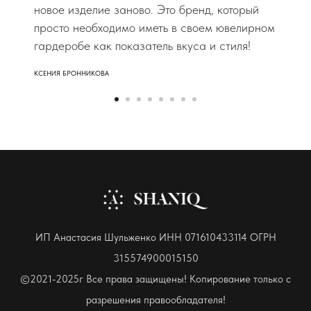
новое изделие заново. Это бренд, который
просто необходимо иметь в своем ювелирном
гардеробе как показатель вкуса и стиля!
КСЕНИЯ БРОННИКОВА
ИП Анастасия Шульженко ИНН 071610433114 ОГРН
315574900015150
©2021-2025г Все права защищены! Копирование только с
разрешения правообладателя!