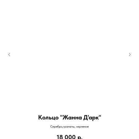
Кольцо "Жанна Д'арк"
й и
Серебро,гранаты, чернение
18 000
р.