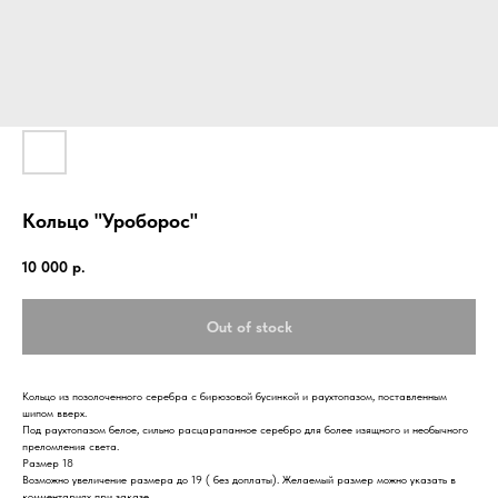
Кольцо "Уроборос"
10 000
р.
Out of stock
Кольцо из позолоченного серебра с бирюзовой бусинкой и раухтопазом, поставленным
шипом вверх.
Под раухтопазом белое, сильно расцарапанное серебро для более изящного и необычного
преломления света.
Размер 18
Возможно увеличение размера до 19 ( без доплаты). Желаемый размер можно указать в
комментариях при заказе