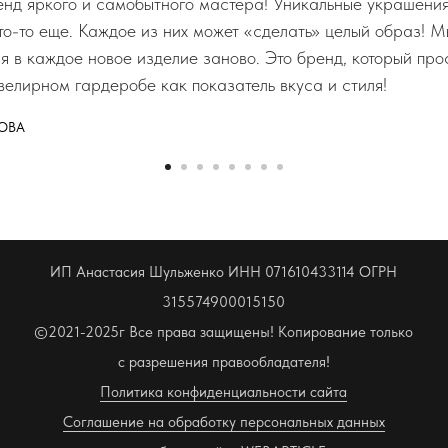
д яркого и самобытного мастера! Уникальные украшения,
что-то еще. Каждое из них может «сделать» целый образ! М
ся в каждое новое изделие заново. Это бренд, который пр
велирном гардеробе как показатель вкуса и стиля!
ОВА
ИП Анастасия Шульженко ИНН 071610433114 ОГРН
315574900015150
©2021-2025г Все права защищены! Копирование только
с разрешения правообладателя!
Политика конфиденциальности сайта
Соглашение на обработку персональных данных