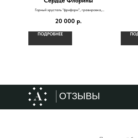
"Сердце Флорины"
Горный хрусталь "фриформ", гравировка,
серебро, позолота
20 000
р.
ПОДРОБНЕЕ
ПО
ОТЗЫВЫ