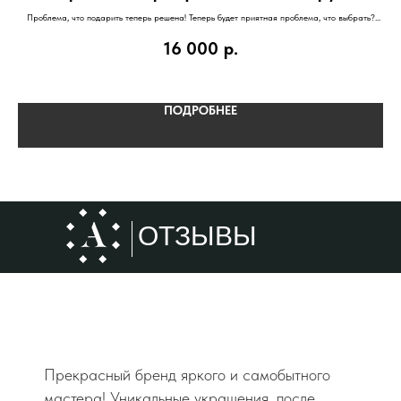
Проблема, что подарить теперь решена! Теперь будет приятная проблема, что выбрать?
Кольцо с бирюзой или серьги с аметистами...
16 000
р.
ПОДРОБНЕЕ
ОТЗЫВЫ
Прекрасный бренд яркого и самобытного
мастера! Уникальные украшения, после