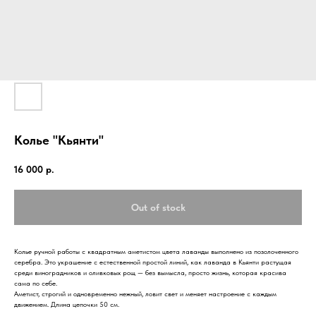
Колье "Кьянти"
16 000
р.
Out of stock
Колье ручной работы с квадратным аметистом цвета лаванды выполнено из позолоченного
серебра. Это украшение с естественной простой линий, как лаванда в Кьянти растущая
среди виноградников и оливковых рощ — без вымысла, просто жизнь, которая красива
сама по себе.
Аметист, строгий и одновременно нежный, ловит свет и меняет настроение с каждым
движением. Длина цепочки 50 см.