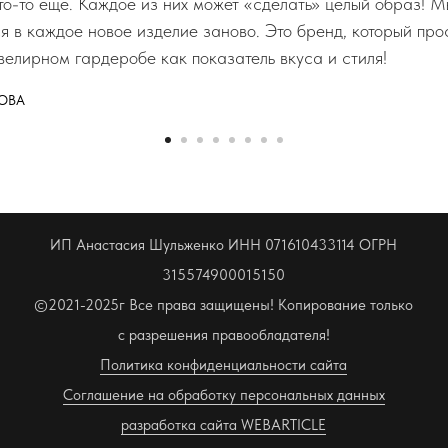
что-то еще. Каждое из них может «сделать» целый образ! М
ся в каждое новое изделие заново. Это бренд, который пр
велирном гардеробе как показатель вкуса и стиля!
ОВА
ИП Анастасия Шульженко ИНН 071610433114 ОГРН
315574900015150
©2021-2025г Все права защищены! Копирование только
с разрешения правообладателя!
Политика конфиденциальности сайта
Соглашение на обработку персональных данных
разработка сайта WEBARTICLE