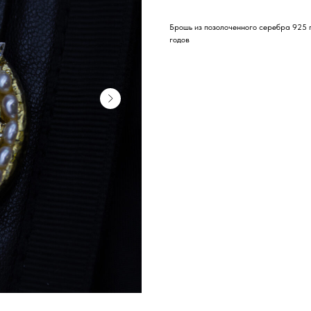
Брошь из позолоченного серебра 925 п
годов