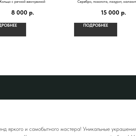
Кольцо с речной жемчужиной
Серебро, позолота, лазурит, малахит
горный хрусталь, перламут
8 000
р.
15 000
р.
ДРОБНЕЕ
ПОДРОБНЕЕ
д яркого и самобытного мастера! Уникальные украшения,