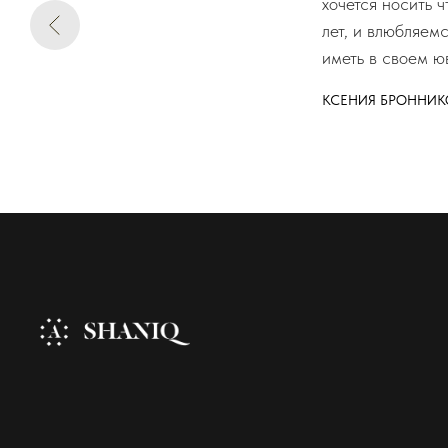
хочется носить 
лет, и влюбляем
иметь в своем ю
КСЕНИЯ БРОННИК