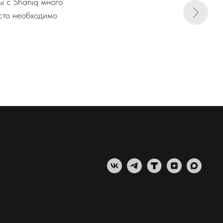
ы с Shaniq много
осто необходимо