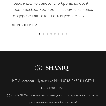
новое изделие заново. Это бренд, который
просто необходимо иметь в своем ювелирном
гардеробе как показатель вкуса и стиля!
КСЕНИЯ БРОННИКОВА
ИП Анастасия Шульженко ИНН 071610433114 ОГРН
315574900015150
©2021-2025г Все права защищены! Копирование только с
разрешения правообладателя!