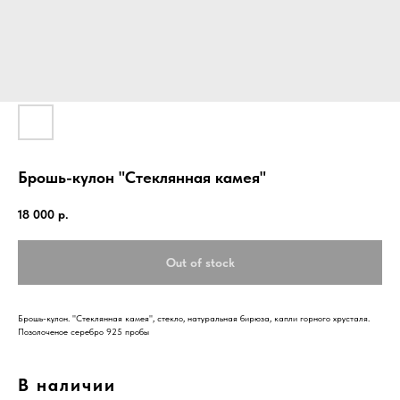
Брошь-кулон "Стеклянная камея"
18 000
р.
Out of stock
Брошь-кулон. "Стеклянная камея", стекло, натуральная бирюза, капли горного хрусталя.
Позолоченое серебро 925 пробы
В наличии