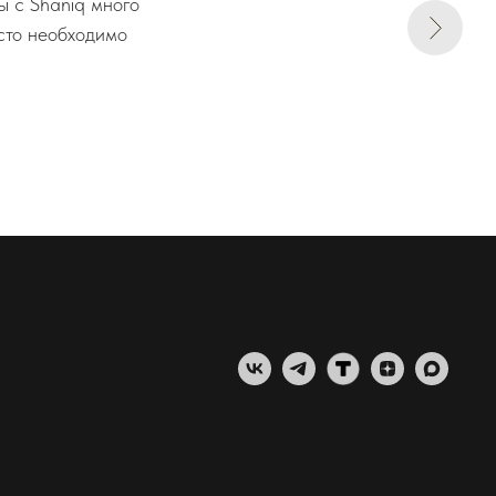
ы с Shaniq много
осто необходимо