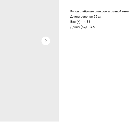
Кулон с чёрным ониксом и речной жем
Длина цепочки 55см
Вес (г) - 4.86
Длина (см) - 3.6