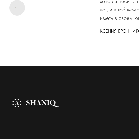
хочется носить 
лет, и влюбляем
иметь в своем ю
КСЕНИЯ БРОННИК