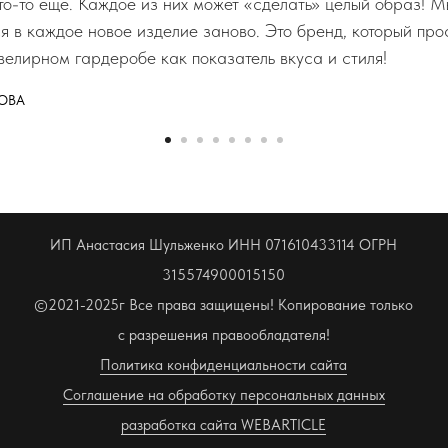
что-то еще. Каждое из них может «сделать» целый образ! М
ся в каждое новое изделие заново. Это бренд, который пр
велирном гардеробе как показатель вкуса и стиля!
ОВА
ИП Анастасия Шульженко ИНН 071610433114 ОГРН
315574900015150
©2021-2025г Все права защищены! Копирование только
с разрешения правообладателя!
Политика конфиденциальности сайта
Соглашение на обработку персональных данных
разработка сайта WEBARTICLE