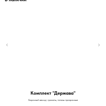
й
Комплект "Держава"
Барочный жемчуг, гранаты, топазы прозрачные