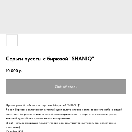
Серьги пусеты с бирюзой "SHANIQ"
10 000
р.
Out of stock
Пусеты ручной работы с натуральной бирюзой "SHANIQ"
Яркая бирюза, заключенная в теплый цвет золота словно капля весеннего неба в вашей
шкатулке. Уверенно заявят о вашей индивидуальности - в паре с шелковым шарфом,
кожаной курткой или просто вашим настроением.
И да! Пусть окружающие ломают голову, как вам удается выглядеть так естественно
элегантно)
Серебро 925