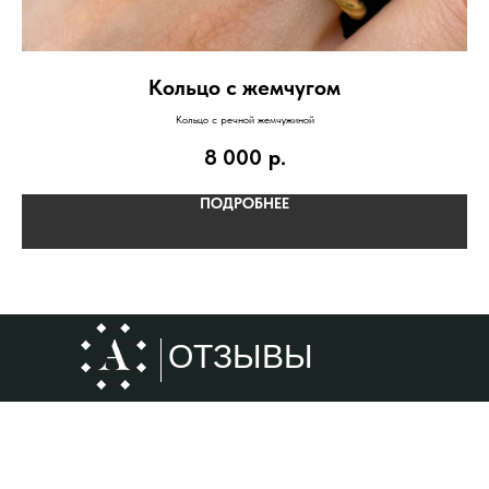
й
Кольцо с жемчугом
Кольцо с речной жемчужиной
Ук
8 000
р.
 не
ПОДРОБНЕЕ
ОТЗЫВЫ