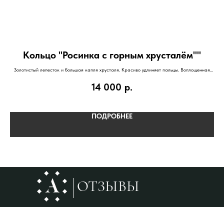
Кольцо "Росинка с горным хрусталём""
Золотистый лепесток и большая капля хрусталя. Красиво удлиняет пальцы. Воплощенная
Ук
элегантность!
14 000
р.
ПОДРОБНЕЕ
ОТЗЫВЫ