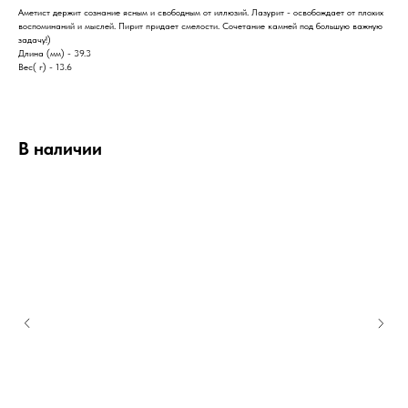
Аметист держит сознание ясным и свободным от иллюзий. Лазурит - освобождает от плохих
воспоминаний и мыслей. Пирит придает смелости. Сочетание камней под большую важную
задачу!)
Длина (мм) - 39.3
Вес( г) - 13.6
В наличии