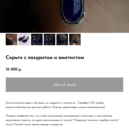
Серьги с лазуритом и аметистом
16 000
р.
Out of stock
Классические серьги. Вставки из лазурита и аметиста. Серебро 925 пробы,
позолота.Авторская ручная работа. Повтор невозможен, камни неповторимы)
Лазурит необычен тем, что имеет уникальный насыщенный синий цвет и рассеянные
вкрапления пирита, по цвету неотличимые от золота! "Сверкает пятнами подобно золоту" -
писал Плиний много веков назад о лазурите.