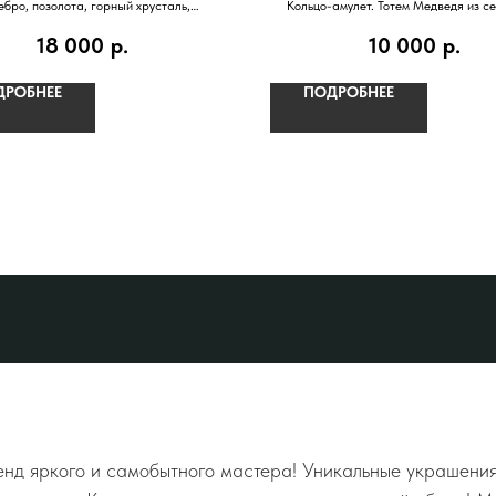
бро, позолота, горный хрусталь,
Кольцо-амулет. Тотем Медведя из с
французские монеты
позолотой
18 000
р.
10 000
р.
ДРОБНЕЕ
ПОДРОБНЕЕ
д яркого и самобытного мастера! Уникальные украшения,