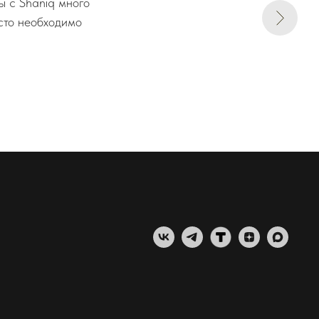
ы с Shaniq много
осто необходимо