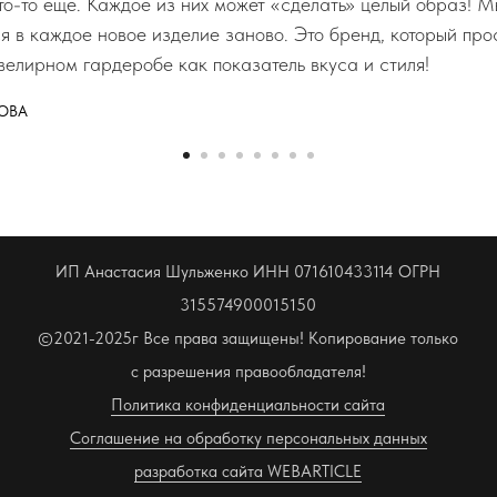
что-то еще. Каждое из них может «сделать» целый образ! М
ся в каждое новое изделие заново. Это бренд, который пр
велирном гардеробе как показатель вкуса и стиля!
ОВА
ИП Анастасия Шульженко ИНН 071610433114 ОГРН
315574900015150
©2021-2025г Все права защищены! Копирование только
с разрешения правообладателя!
Политика конфиденциальности сайта
Соглашение на обработку персональных данных
разработка сайта WEBARTICLE