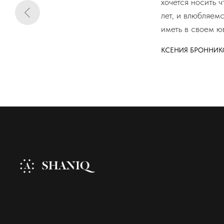
хочется носить 
лет, и влюбляем
иметь в своем ю
КСЕНИЯ БРОННИК