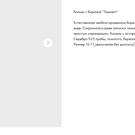
Кольцо с бирюзой "Ташкент"
Естественная необлагороженная бирюз
виде. Сохранилась даже записка гемм
простым карандашом. Камень с истори
Серебро 925 пробы, позолота, бирюза
Размер 16.7 ( увеличение без доплаты)