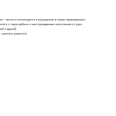
а - нечасто используется в украшениях в своем первозданном
олога с годом добычи и месторождением написанная от руки
ей и душой)
, гранаты родолиты