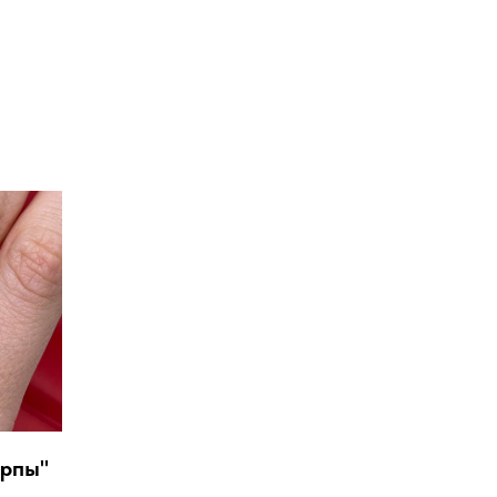
арпы"