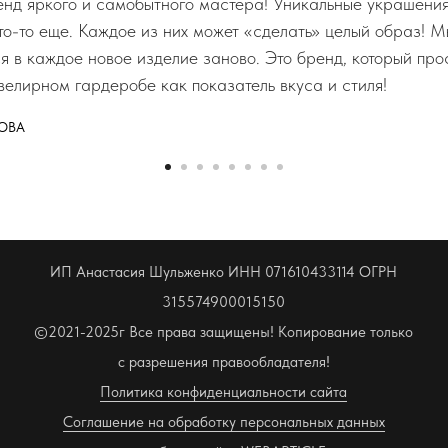
д яркого и самобытного мастера! Уникальные украшения,
что-то еще. Каждое из них может «сделать» целый образ! М
ся в каждое новое изделие заново. Это бренд, который пр
велирном гардеробе как показатель вкуса и стиля!
ОВА
ИП Анастасия Шульженко ИНН 071610433114 ОГРН
315574900015150
©2021-2025г Все права защищены! Копирование только
с разрешения правообладателя!
Политика конфиденциальности сайта
Соглашение на обработку персональных данных