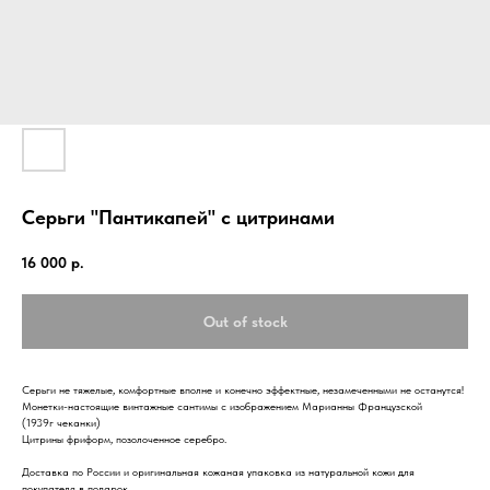
Серьги "Пантикапей" с цитринами
16 000
р.
Out of stock
Серьги не тяжелые, комфортные вполне и конечно эффектные, незамеченными не останутся!
Монетки-настоящие винтажные сантимы с изображением Марианны Французской
(1939г чеканки)
Цитрины фриформ, позолоченное серебро.
Доставка по России и оригинальная кожаная упаковка из натуральной кожи для
покупателя в подарок.