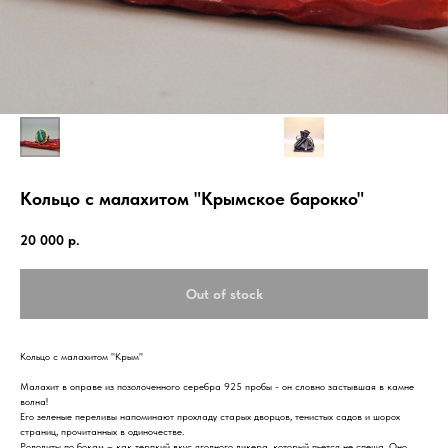
Кольцо с малахитом "Крымское барокко"
20 000
р.
Out of stock
Кольцо с малахитом "Крым"
Малахит в оправе из позолоченного серебра 925 пробы - он словно застывшая в камне
волна!
Его зеленые переливы напоминают прохладу старых дворцов, тенистых садов и шорох
страниц, прочитанных в одиночестве.
Родолиты по бокам – как терпкий вкус ягодного ликера, который пьется не спеша. Оно