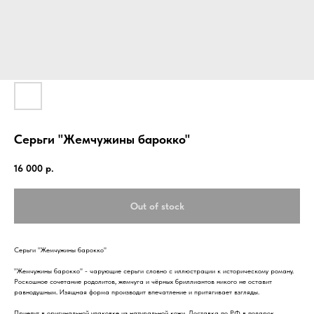
Серьги "Жемчужины барокко"
16 000
р.
Out of stock
Серьги "Жемчужины барокко"
"Жемчужины барокко" - чарующие серьги словно с иллюстрации к историческому роману.
Роскошное сочетание родолитов, жемчуга и чёрных бриллиантов никого не оставит
равнодушным. Изящная форма производит впечатление и притягивает взгляды.
Приедут в оригинальной упаковке из натуральной кожи. Доставка по РФ в подарок.